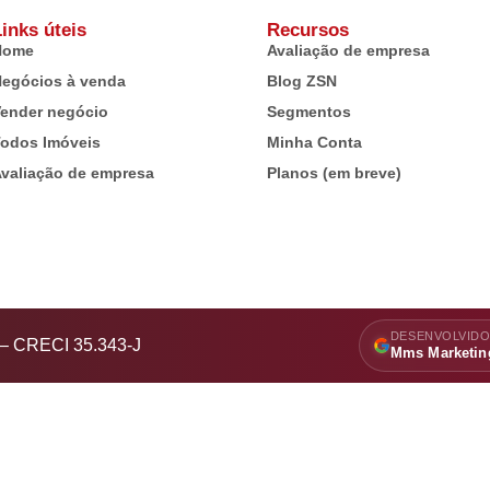
inks úteis
Recursos
Home
Avaliação de empresa
egócios à venda
Blog ZSN
ender negócio
Segmentos
odos Imóveis
Minha Conta
valiação de empresa
Planos (em breve)
DESENVOLVIDO
s – CRECI 35.343-J
Mms Marketin