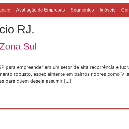
gócio
Avaliação de Empresas
Segmentos
Imóveis
Con
cio RJ.
 Zona Sul
SP para empreender em um setor de alta recorrência e lucr
imento robusto, especialmente em bairros nobres como Vi
es para quem deseja assumir […]