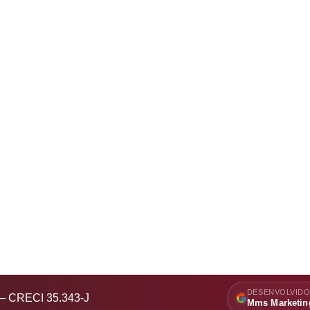
DESENVOLVIDO
s – CRECI 35.343-J
Mms Marketin