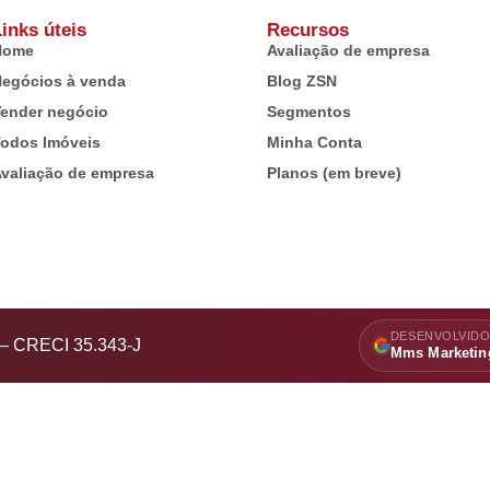
inks úteis
Recursos
Home
Avaliação de empresa
egócios à venda
Blog ZSN
ender negócio
Segmentos
odos Imóveis
Minha Conta
valiação de empresa
Planos (em breve)
DESENVOLVIDO
s – CRECI 35.343-J
Mms Marketin