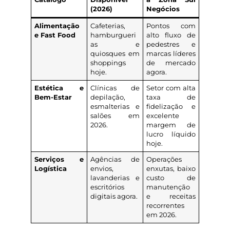
(2026)
Negócios
Alimentação
Cafeterias,
Pontos com
e Fast Food
hamburgueri
alto fluxo de
as e
pedestres e
quiosques em
marcas líderes
shoppings
de mercado
hoje.
agora.
Estética e
Clínicas de
Setor com alta
Bem-Estar
depilação,
taxa de
esmalterias e
fidelização e
salões em
excelente
2026.
margem de
lucro líquido
hoje.
Serviços e
Agências de
Operações
Logística
envios,
enxutas, baixo
lavanderias e
custo de
escritórios
manutenção
digitais agora.
e receitas
recorrentes
em 2026.