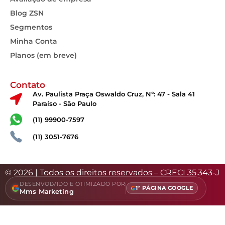
Blog ZSN
Segmentos
Minha Conta
Planos (em breve)
Contato
Av. Paulista Praça Oswaldo Cruz, N°: 47 - Sala 41
Paraíso - São Paulo
(11) 99900-7597
(11) 3051-7676
© 2026 | Todos os direitos reservados – CRECI 35.343-J
DESENVOLVIDO E OTIMIZADO POR
1º PÁGINA GOOGLE
Mms Marketing