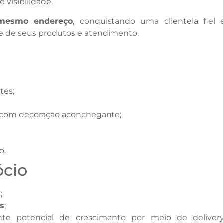
 visibilidade.
mesmo endereço
, conquistando uma clientela fiel 
de de seus produtos e atendimento.
tes;
e com decoração aconchegante;
o.
cio
s
;
ês
;
te potencial de crescimento por meio de delivery