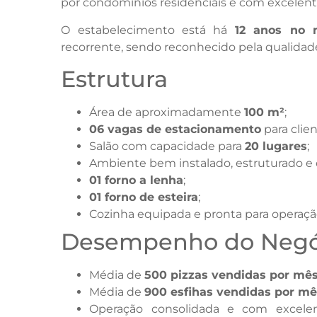
por condomínios residenciais e com excelente
O estabelecimento está há
12 anos no 
recorrente, sendo reconhecido pela qualida
Estrutura
Área de aproximadamente
100 m²
;
06 vagas de estacionamento
para clien
Salão com capacidade para
20 lugares
;
Ambiente bem instalado, estruturado 
01 forno a lenha
;
01 forno de esteira
;
Cozinha equipada e pronta para operaçã
Desempenho do Negó
Média de
500 pizzas vendidas por mê
Média de
900 esfihas vendidas por m
Operação consolidada e com excelen