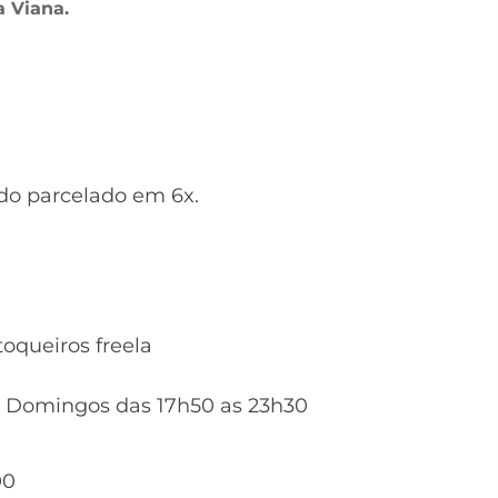
a Viana.
ldo parcelado em 6x.
toqueiros freela
s e Domingos das 17h50 as 23h30
00