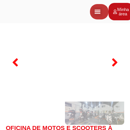
Minha
área
Negócios a venda
Vender Negócio
Avaliação de Empresas
OFICINA DE MOTOS E SCOOTERS À