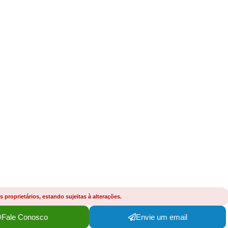
proprietários, estando sujeitas à alterações.
Fale Conosco
Envie um email