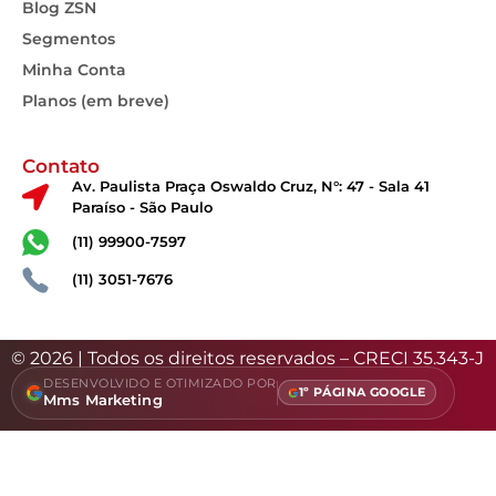
Blog ZSN
Segmentos
Minha Conta
Planos (em breve)
Contato
Av. Paulista Praça Oswaldo Cruz, N°: 47 - Sala 41
Paraíso - São Paulo
(11) 99900-7597
(11) 3051-7676
© 2026 | Todos os direitos reservados – CRECI 35.343-J
DESENVOLVIDO E OTIMIZADO POR
1º PÁGINA GOOGLE
Mms Marketing