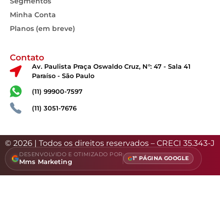
Segmentos
Minha Conta
Planos (em breve)
Contato
Av. Paulista Praça Oswaldo Cruz, N°: 47 - Sala 41
Paraíso - São Paulo
(11) 99900-7597
(11) 3051-7676
© 2026 | Todos os direitos reservados – CRECI 35.343-J
DESENVOLVIDO E OTIMIZADO POR
1º PÁGINA GOOGLE
Mms Marketing