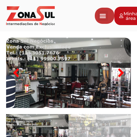
Minh
área