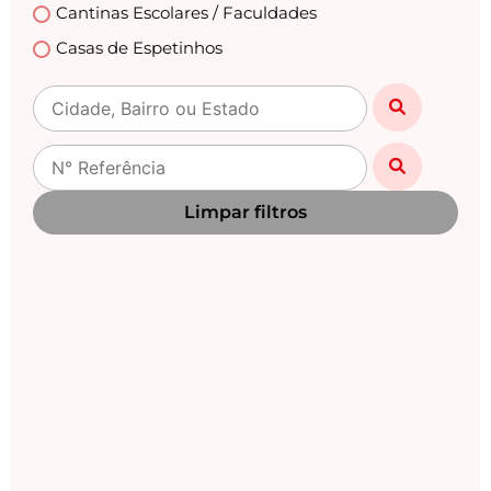
Cantinas Escolares / Faculdades
Casas de Espetinhos
Casas Lotéricas
Casas Noturnas
Centro Automotivo
Choperias
Limpar filtros
Churrascarias
Clinicas /Estética / Casa de Repouso /Medicas
Clínicas Veterinárias
Danceterias
Distribuidoras de Gás
Drogarias / Farmácias
Empório
Empresas / Fabricas / Industrias