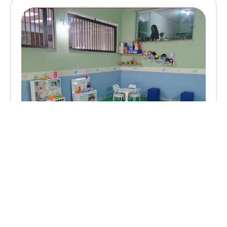
81263
VILA CARRAO
, SAO PAULO
OPORTUNIDADE ÚNICA – VENDA DE
ESCOLA DE EDUCAÇÃO INFANTIL NA
ZONA LESTE DE SÃO PAULO
Fat. Médio:
R$ 21.000,00