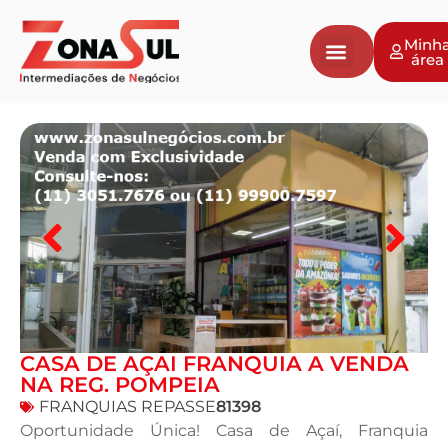
Minh
área
Negócios a venda
Vender Negócio
Avaliação de Empresas
CASA DE AÇAI FRANQUIA A VENDA
NA REG. POMPEIA
FRANQUIAS REPASSE
81398
Oportunidade Única! Casa de Açaí, Franquia