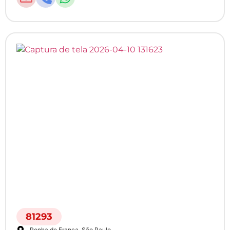
81293
Penha de França
, São Paulo