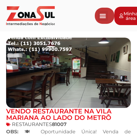
Minh
área
VENDO RESTAURANTE NA VILA
MARIANA AO LADO DO METRÔ
RESTAURANTES
81007
OBS:
🍽️ Oportunidade Única! Venda de