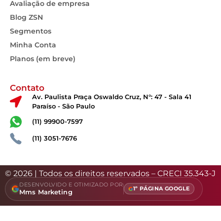
Avaliação de empresa
Blog ZSN
Segmentos
Minha Conta
Planos (em breve)
Contato
Av. Paulista Praça Oswaldo Cruz, N°: 47 - Sala 41
Paraíso - São Paulo
(11) 99900-7597
(11) 3051-7676
© 2026 | Todos os direitos reservados – CRECI 35.343-J
DESENVOLVIDO E OTIMIZADO POR
1º PÁGINA GOOGLE
Mms Marketing