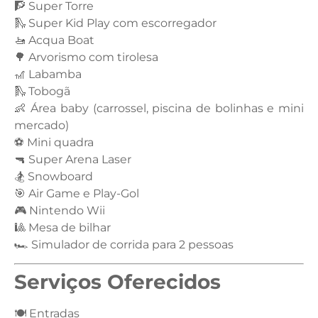
🧗 Super Torre
🛝 Super Kid Play com escorregador
🚤 Acqua Boat
🌳 Arvorismo com tirolesa
🎢 Labamba
🛝 Tobogã
👶 Área baby (carrossel, piscina de bolinhas e mini
mercado)
⚽ Mini quadra
🔫 Super Arena Laser
🏂 Snowboard
🎯 Air Game e Play-Gol
🎮 Nintendo Wii
🎱 Mesa de bilhar
🏎 Simulador de corrida para 2 pessoas
Serviços Oferecidos
🍽 Entradas