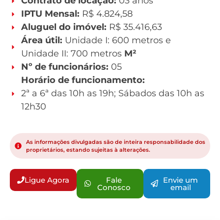
Contrato de locação:
03 anos
IPTU Mensal:
R$ 4.824,58
Aluguel do imóvel:
R$ 35.416,63
Área útil:
Unidade I: 600 metros e
Unidade II: 700 metros
M²
Nº de funcionários:
05
Horário de funcionamento:
2ª a 6ª das 10h as 19h; Sábados das 10h as
12h30
As informações divulgadas são de inteira responsabilidade dos
proprietários, estando sujeitas à alterações.
Ligue Agora
Fale
Envie um
Conosco
email