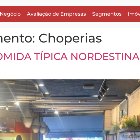
 Negócio
Avaliação de Empresas
Segmentos
Imóv
mento:
Choperias
MIDA TÍPICA NORDESTINA