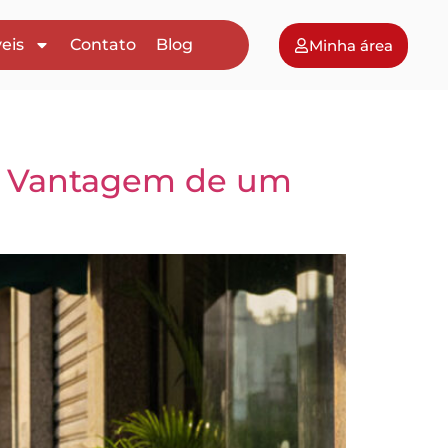
eis
Contato
Blog
Minha área
 A Vantagem de um