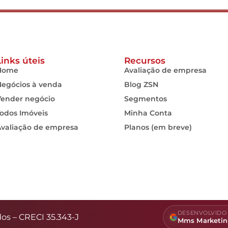
Links úteis
Recursos
Home
Avaliação de empresa
Negócios à venda
Blog ZSN
Vender negócio
Segmentos
odos Imóveis
Minha Conta
Avaliação de empresa
Planos (em breve)
DESENVOLVIDO 
dos – CRECI 35.343-J
Mms Marketi