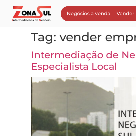
Negócios a venda
Vender
Tag:
vender empr
Intermediação de Ne
Especialista Local