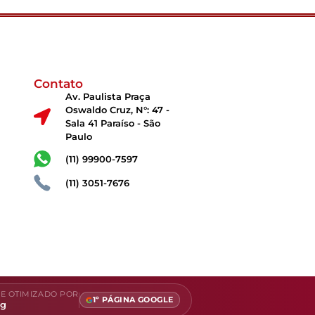
Contato
Av. Paulista Praça
Oswaldo Cruz, N°: 47 -
Sala 41 Paraíso - São
Paulo
(11) 99900-7597
(11) 3051-7676
E OTIMIZADO POR
1º PÁGINA GOOGLE
ng