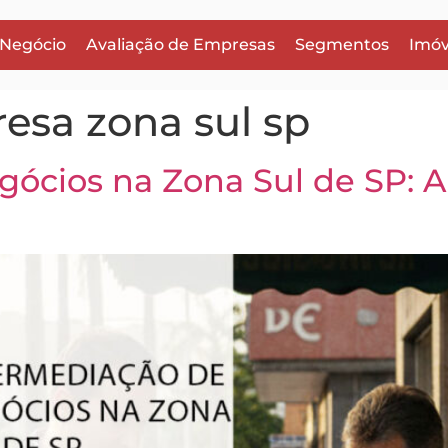
 Negócio
Avaliação de Empresas
Segmentos
Imóv
esa zona sul sp
gócios na Zona Sul de SP: