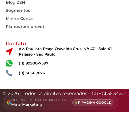
Blog ZSN
Segmentos
Minha Conta
Planos (em breve)
Contato
Av. Paulista Praça Oswaldo Cruz, N°: 47 - Sala 41
Paraíso - São Paulo
(11) 99900-7597
(11) 3051-7676
© 2026 | Todos os direitos reservados – CRECI 35.343-J
DESENVOLVIDO E OTIMIZADO POR
1º PÁGINA GOOGLE
Mms Marketing