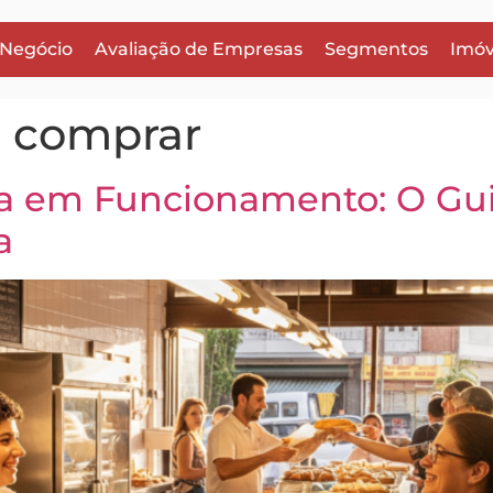
 Negócio
Avaliação de Empresas
Segmentos
Imóv
a comprar
 em Funcionamento: O Guia
a