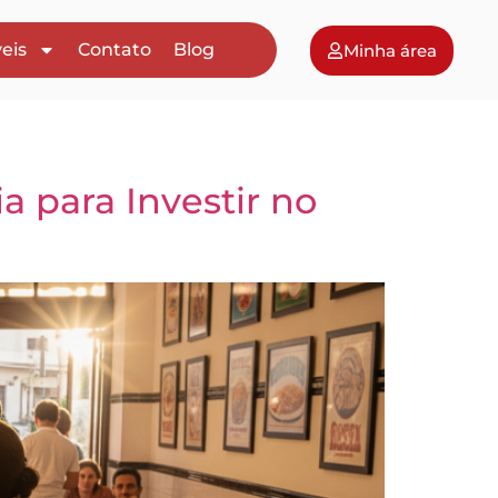
eis
Contato
Blog
Minha área
 para Investir no