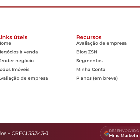
Links úteis
Recursos
Home
Avaliação de empresa
Negócios à venda
Blog ZSN
Vender negócio
Segmentos
odos Imóveis
Minha Conta
Avaliação de empresa
Planos (em breve)
DESENVOLVIDO 
dos – CRECI 35.343-J
Mms Marketi