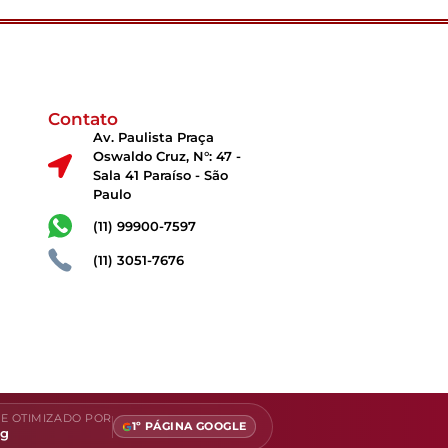
Contato
Av. Paulista Praça
Oswaldo Cruz, N°: 47 -
Sala 41 Paraíso - São
Paulo
(11) 99900-7597
(11) 3051-7676
E OTIMIZADO POR
1º PÁGINA GOOGLE
ng