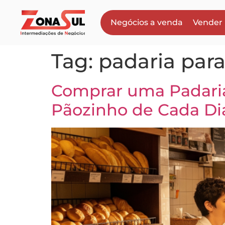
Negócios a venda
Vender
Tag:
padaria par
Comprar uma Padaria
Pãozinho de Cada Di