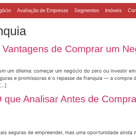
gócio
Avaliação de Empresas
Segmentos
Imóveis
Con
nquia
5 Vantagens de Comprar um Ne
om um dilema: começar um negócio do zero ou investir em
eguras e promissoras é o repasse de franquia — a compra 
[…]
O que Analisar Antes de Compr
ais seguras de empreender, mas uma oportunidade ainda m