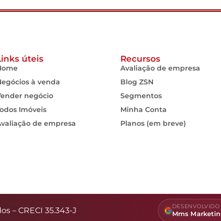
Links úteis
Recursos
Home
Avaliação de empresa
Negócios à venda
Blog ZSN
Vender negócio
Segmentos
odos Imóveis
Minha Conta
Avaliação de empresa
Planos (em breve)
DESENVOLVIDO 
dos – CRECI 35.343-J
Mms Marketi