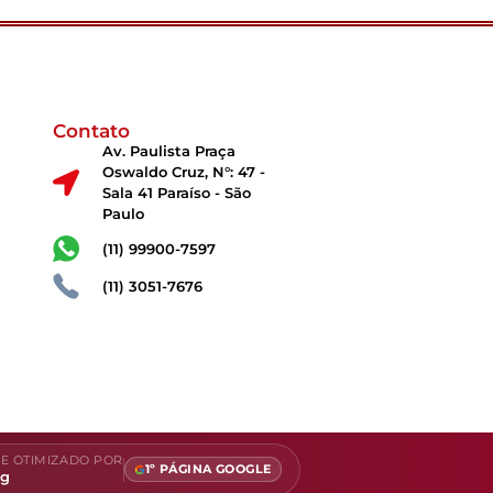
Contato
Av. Paulista Praça
Oswaldo Cruz, N°: 47 -
Sala 41 Paraíso - São
Paulo
(11) 99900-7597
(11) 3051-7676
E OTIMIZADO POR
1º PÁGINA GOOGLE
ng