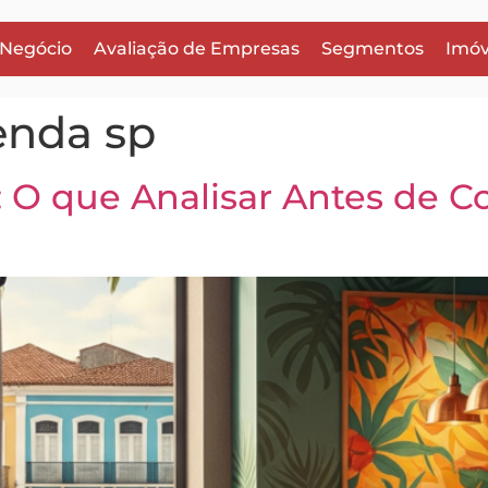
 Negócio
Avaliação de Empresas
Segmentos
Imóv
enda sp
: O que Analisar Antes de