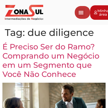
Minh
área
Tag:
due diligence
É Preciso Ser do Ramo?
Comprando um Negócio
em um Segmento que
Você Não Conhece