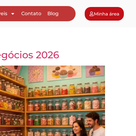
eis
Contato
Blog
Minha área
gócios 2026