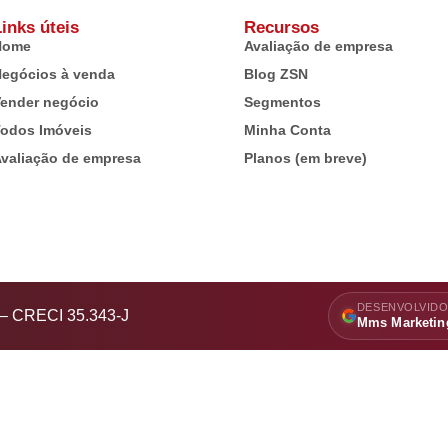
inks úteis
Recursos
Home
Avaliação de empresa
egócios à venda
Blog ZSN
ender negócio
Segmentos
odos Imóveis
Minha Conta
valiação de empresa
Planos (em breve)
DESENVOLVIDO
s – CRECI 35.343-J
Mms Marketin