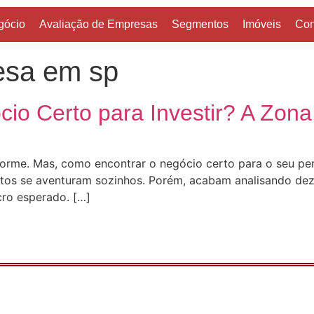
gócio
Avaliação de Empresas
Segmentos
Imóveis
Con
esa em sp
io Certo para Investir? A Zona
me. Mas, como encontrar o negócio certo para o seu perfi
Muitos se aventuram sozinhos. Porém, acabam analisando d
cro esperado. […]