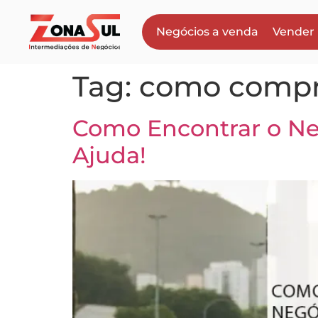
Negócios a venda
Vender
Tag:
como compr
Como Encontrar o Neg
Ajuda!