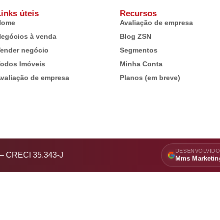
inks úteis
Recursos
Home
Avaliação de empresa
egócios à venda
Blog ZSN
ender negócio
Segmentos
odos Imóveis
Minha Conta
valiação de empresa
Planos (em breve)
DESENVOLVIDO
s – CRECI 35.343-J
Mms Marketin