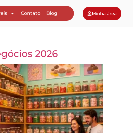
eis
Contato
Blog
Minha área
gócios 2026