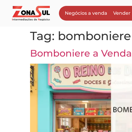
Negócios a venda
Vender
Tag:
bomboniere
Bomboniere a Venda: