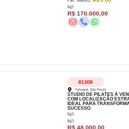
N/I
R$ 170.000,00
81308
Tatuapé
, São Paulo
STUDIO DE PILATES À VE
COM LOCALIZAÇÃO ESTRAT
IDEAL PARA TRANSFORMA
SUCESSO.
N/I
N/I
R$ 48.000,00