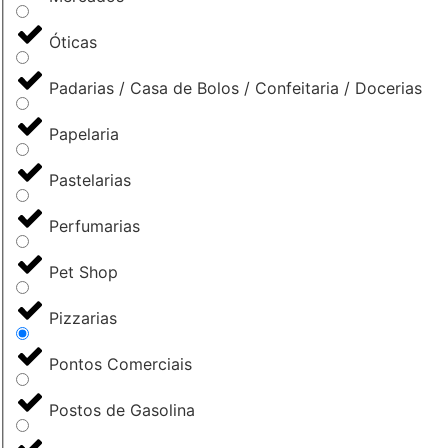
Óticas
Padarias / Casa de Bolos / Confeitaria / Docerias
Papelaria
Pastelarias
Perfumarias
Pet Shop
Pizzarias
Pontos Comerciais
Postos de Gasolina