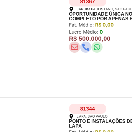
81367
JARDIM PAULISTANO
, SAO PAU
OPORTUNIDADE ÚNICA NO 
COMPLETO POR APENAS R$
Fat. Médio:
R$ 0,00
Lucro Médio:
0
R$ 500.000,00
81344
LAPA
, SAO PAULO
PONTO E INSTALAÇÕES D
LAPA
Fat. Médio:
R$ 0,00