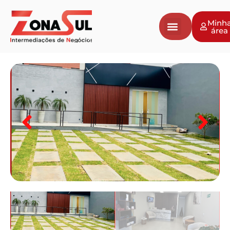
Minh
área