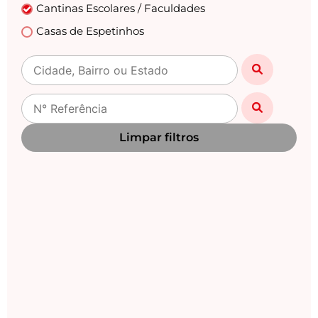
Cantinas Escolares / Faculdades
Casas de Espetinhos
Casas Lotéricas
Casas Noturnas
Centro Automotivo
Choperias
Limpar filtros
Churrascarias
Clinicas /Estética / Casa de Repouso /Medicas
Clínicas Veterinárias
Danceterias
Distribuidoras de Gás
Drogarias / Farmácias
Empório
Empresas / Fabricas / Industrias