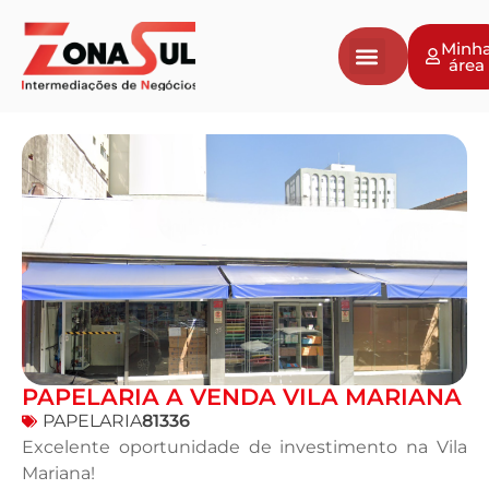
Minh
área
Negócios a venda
Vender Negócio
Avaliação de Empresas
PAPELARIA A VENDA VILA MARIANA
PAPELARIA
81336
Excelente oportunidade de investimento na
Vila
Mariana
!