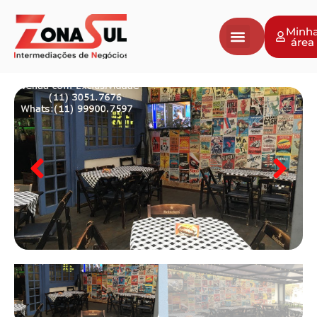
Minh
área