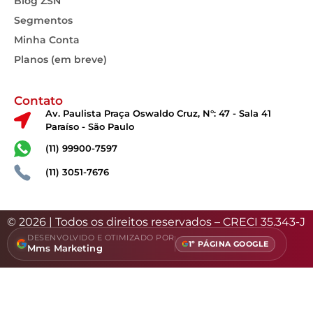
Blog ZSN
Segmentos
Minha Conta
Planos (em breve)
Contato
Av. Paulista Praça Oswaldo Cruz, N°: 47 - Sala 41
Paraíso - São Paulo
(11) 99900-7597
(11) 3051-7676
© 2026 | Todos os direitos reservados – CRECI 35.343-J
DESENVOLVIDO E OTIMIZADO POR
1º PÁGINA GOOGLE
Mms Marketing