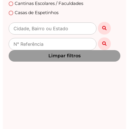
Cantinas Escolares / Faculdades
Casas de Espetinhos
Casas Lotéricas
Casas Noturnas
Centro Automotivo
Choperias
Limpar filtros
Churrascarias
Clinicas /Estética / Casa de Repouso /Medicas
Clínicas Veterinárias
Danceterias
Distribuidoras de Gás
Drogarias / Farmácias
Empório
Empresas / Fabricas / Industrias