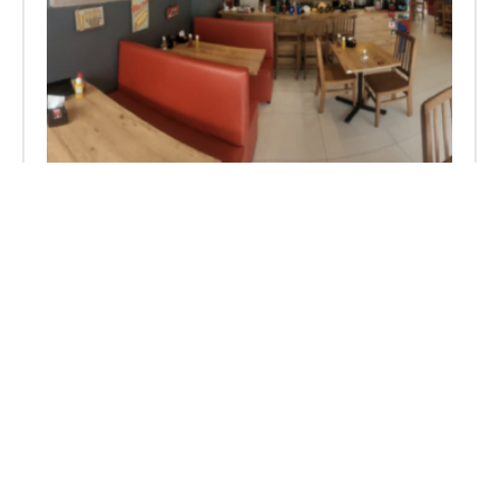
81121
JARDIM TIJUCO
, GUARULHOS
VENDA DE FRANQUIA DE HAMBURGUERIA
ARTESANAL – GUARULHOS / SP
Fat. Médio:
R$ 75.000,00
Lucro Médio:
18%
R$ 330.000,00