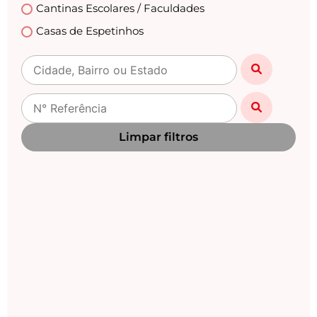
Cantinas Escolares / Faculdades
Casas de Espetinhos
Casas Lotéricas
Casas Noturnas
Centro Automotivo
Choperias
Limpar filtros
Churrascarias
Clinicas /Estética / Casa de Repouso /Medicas
Clínicas Veterinárias
Danceterias
Distribuidoras de Gás
Drogarias / Farmácias
Empório
Empresas / Fabricas / Industrias