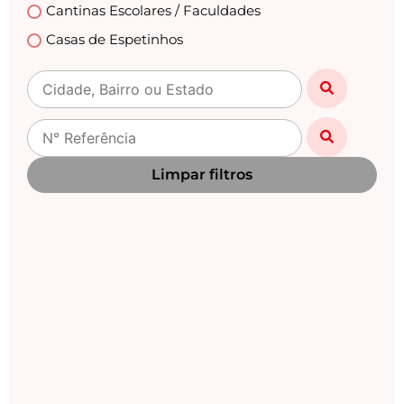
Cantinas Escolares / Faculdades
Casas de Espetinhos
Casas Lotéricas
Casas Noturnas
Centro Automotivo
Choperias
Limpar filtros
Churrascarias
Clinicas /Estética / Casa de Repouso /Medicas
Clínicas Veterinárias
Danceterias
Distribuidoras de Gás
Drogarias / Farmácias
Empório
Empresas / Fabricas / Industrias