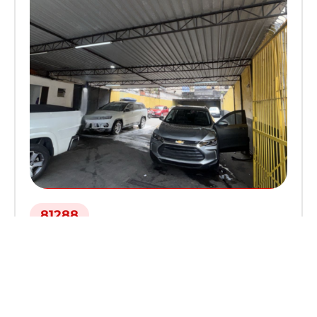
81288
SANTANA
, SAO PAULO
ESTACIONAMENTO À VENDA EM SANTANA
– OPORTUNIDADE –
Fat. Médio:
R$ 40.000,00
Lucro Médio:
R$ 10.000,00
R$ 300.000,00