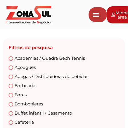
Minh
área
Negócios a venda
Vender Negócio
Avaliação de Empresas
Filtros de pesquisa
Academias / Quadra Bech Tennis
Açougues
Adegas / Distribuidoras de bebidas
Barbearia
Bares
Bombonieres
Buffet infantil / Casamento
Cafeteria