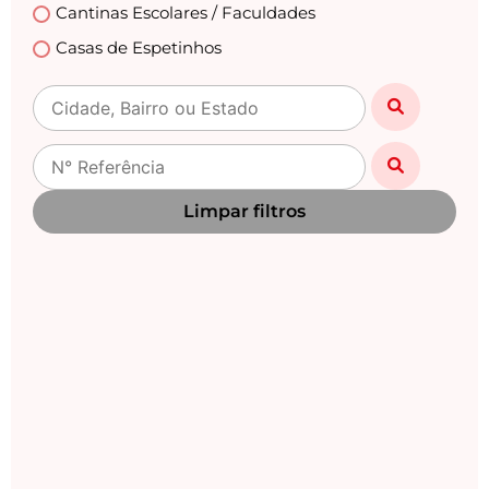
Cantinas Escolares / Faculdades
Casas de Espetinhos
Casas Lotéricas
Casas Noturnas
Centro Automotivo
Choperias
Limpar filtros
Churrascarias
Clinicas /Estética / Casa de Repouso /Medicas
Clínicas Veterinárias
Danceterias
Distribuidoras de Gás
Drogarias / Farmácias
Empório
Empresas / Fabricas / Industrias