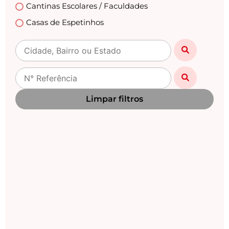
Cantinas Escolares / Faculdades
Casas de Espetinhos
Casas Lotéricas
Casas Noturnas
Centro Automotivo
Choperias
Limpar filtros
Churrascarias
Clinicas /Estética / Casa de Repouso /Medicas
Clínicas Veterinárias
Danceterias
Distribuidoras de Gás
Drogarias / Farmácias
Empório
Empresas / Fabricas / Industrias