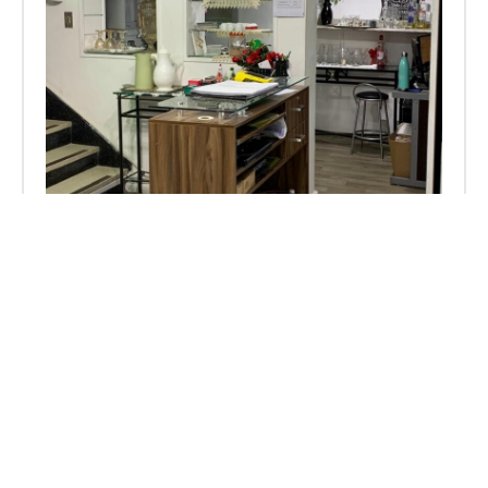
81127
moema
, São Paulo
SALÃO DE BELEZA COMPLETO A VENDA
EM MOEMA – OPORTUNIDADE
IMPERDÍVEL
Fat. Médio:
R$ 40.000,00
Lucro Médio:
8.000,00 a 10.000,00
R$ 180.000,00