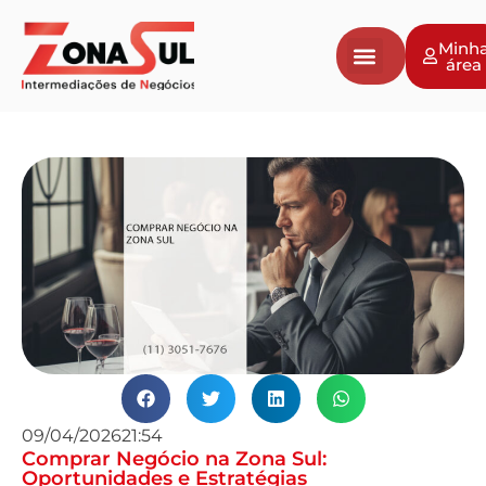
Minh
área
Negócios a venda
Vender Negócio
Avaliação de Empresas
09/04/2026
21:54
Comprar Negócio na Zona Sul:
Oportunidades e Estratégias