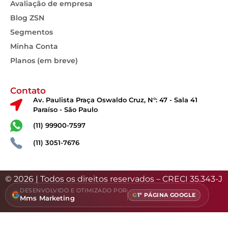
Avaliação de empresa
Blog ZSN
Segmentos
Minha Conta
Planos (em breve)
Contato
Av. Paulista Praça Oswaldo Cruz, N°: 47 - Sala 41
Paraíso - São Paulo
(11) 99900-7597
(11) 3051-7676
© 2026 | Todos os direitos reservados – CRECI 35.343-J
DESENVOLVIDO E OTIMIZADO POR
1º PÁGINA GOOGLE
Mms Marketing