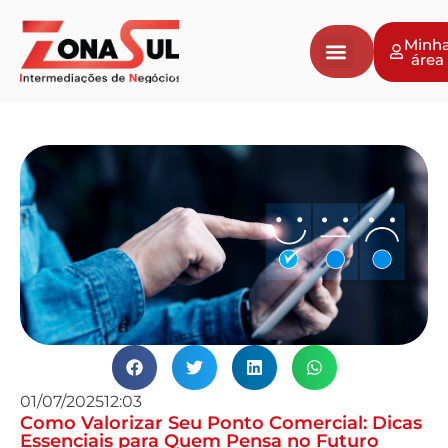
Minh
área
Negócios a venda
Vender Negócio
Avaliação de Empresas
01/07/2025
12:03
Como Valorizar Seu Ponto Comercial: Dicas
Essenciais para Quem Pensa no Futuro