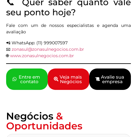
📞 Quer saber quanto vale
seu ponto hoje?
Fale com um de nossos especialistas e agenda uma
avaliação
📲 WhatsApp: (11) 999007597
📧
zonasul@zonasulnegocios.com.br
🌐
www.zonasulnegocios.com.br
Entre em
Veja mais
Avalie sua
contato
Negócios
empresa
Negócios
&
Oportunidades