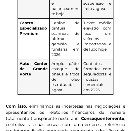
e
suspensão e
balanceamen
freios agora.
to hoje.
Centro
Cabine de
Ticket médio
Especializado
pintura,
elevado com
Premium
scanners de
foco em
última
veículos
geração e
importados e
funilaria em
de luxo hoje.
2026.
Auto Center
Amplo pátio,
Contratos
de Grande
estoque de
firmados com
Porte
pneus e troca
seguradoras e
de óleo
frotistas
estruturada
comerciais
agora.
em 2026.
Com isso
, eliminamos as incertezas nas negociações e
apresentamos os relatórios financeiros de maneira
totalmente transparente neste ano.
Consequentemente
,
centralizar as suas buscas com uma empresa referência
em intermediação empresarial representa a decisão mais