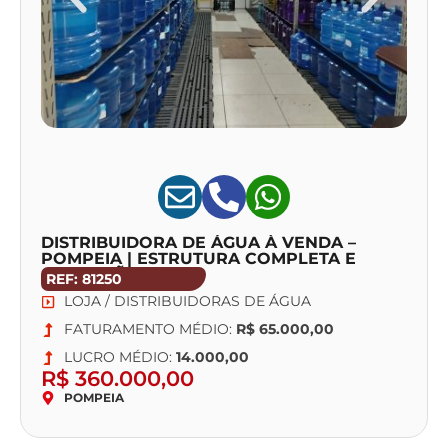
DISTRIBUIDORA DE ÁGUA À VENDA –
POMPEIA | ESTRUTURA COMPLETA E
OPERAÇÃO CONSOLIDADA ACEITA SOCIO
REF: 81250
COM 50%
LOJA / DISTRIBUIDORAS DE ÁGUA
FATURAMENTO MÉDIO:
R$ 65.000,00
LUCRO MÉDIO:
14.000,00
R$ 360.000,00
POMPEIA