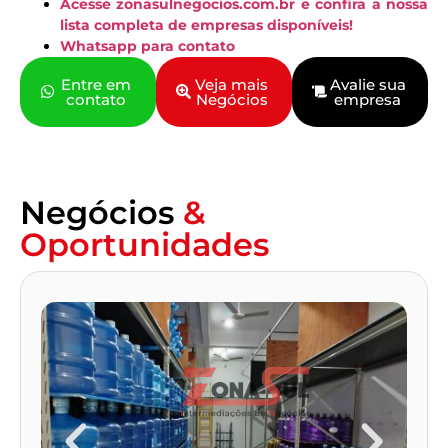
Acesse zonasulnegocios.com.br e confira a nossa
lista completa de empresas disponíveis!
Whatsapp para contato
Entre em
Veja mais
Avalie sua
contato
Negócios
empresa
Negócios
&
Oportunidades